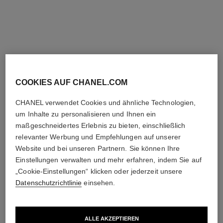
le vernis
le vernis
Langanhaltend
Langanhaltend
Ref. 179131
Ref. 179129
131 - CAVALIER SEUL
129 - OVNI
34 €
34 €
(2615,38€/L)
(2615,38€/L)
Anprobieren
Anprobieren
COOKIES AUF CHANEL.COM
Zum Warenkorb hinzufügen
Zum Warenkorb hinzufügen
CHANEL verwendet Cookies und ähnliche Technologien,
um Inhalte zu personalisieren und Ihnen ein
maßgeschneidertes Erlebnis zu bieten, einschließlich
relevanter Werbung und Empfehlungen auf unserer
Website und bei unseren Partnern. Sie können Ihre
Einstellungen verwalten und mehr erfahren, indem Sie auf
„Cookie-Einstellungen“ klicken oder jederzeit unsere
Datenschutzrichtlinie
einsehen.
ALLE AKZEPTIEREN