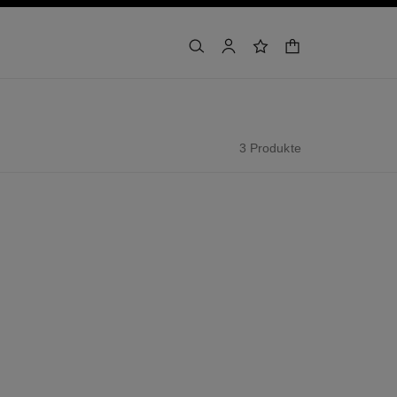
warenkorb
suchen
konto
wunschliste
3 Produkte