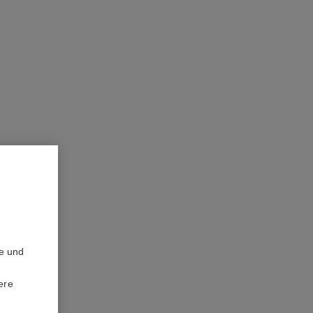
te und
ere