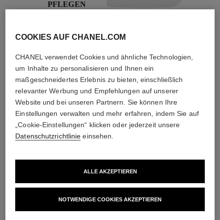
PFLEGEN
Mit Tages- und
Nachtcremes,
Sonnenschutz,
COOKIES AUF CHANEL.COM
Sprays gegen
Umweltschadstoffe
CHANEL verwendet Cookies und ähnliche Technologien,
und mehr
um Inhalte zu personalisieren und Ihnen ein
maßgeschneidertes Erlebnis zu bieten, einschließlich
relevanter Werbung und Empfehlungen auf unserer
4
/
4
Website und bei unseren Partnern. Sie können Ihre
Einstellungen verwalten und mehr erfahren, indem Sie auf
„Cookie-Einstellungen“ klicken oder jederzeit unsere
DIE PERFEKTE KOMBINATION
Datenschutzrichtlinie
einsehen.
ALLE AKZEPTIEREN
NOTWENDIGE COOKIES AKZEPTIEREN​