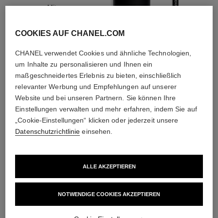
Mit
Gesichtsreinigern,
Peelings und Tonern
COOKIES AUF CHANEL.COM
CHANEL verwendet Cookies und ähnliche Technologien,
um Inhalte zu personalisieren und Ihnen ein
maßgeschneidertes Erlebnis zu bieten, einschließlich
1
/
4
relevanter Werbung und Empfehlungen auf unserer
Website und bei unseren Partnern. Sie können Ihre
Einstellungen verwalten und mehr erfahren, indem Sie auf
DIE PERFEKTE KOMBINATION
„Cookie-Einstellungen“ klicken oder jederzeit unsere
Datenschutzrichtlinie
einsehen.
ALLE AKZEPTIEREN
NOTWENDIGE COOKIES AKZEPTIEREN​