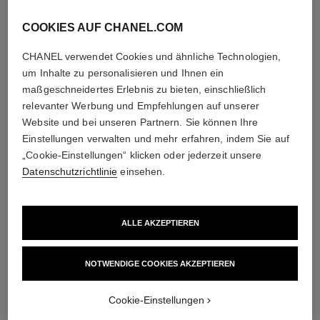
DIE ZENTRALEN INHALTSSTOFFE
COOKIES AUF CHANEL.COM
Die Formel enthält 95 % Inhaltsstoffe natürlichen Ursprungs*,
darunter das Pflanzenwasser der Kamelie und zwei Alpha-
CHANEL verwendet Cookies und ähnliche Technologien,
Hydroxy-Säuren – Zitronensäure und Weinsäure – für eine
um Inhalte zu personalisieren und Ihnen ein
beschleunigte Hauterneuerung, um die Sichtbarkeit der Poren
maßgeschneidertes Erlebnis zu bieten, einschließlich
zu mildern und das Hautbild zu verfeinern. Der Kamelien-
Hefeextrakt hilft, die Schutzfunktion der Hautbarriere zu
relevanter Werbung und Empfehlungen auf unserer
bewahren.
Website und bei unseren Partnern. Sie können Ihre
Gemäß ISO-Norm 16128.
Einstellungen verwalten und mehr erfahren, indem Sie auf
„Cookie-Einstellungen“ klicken oder jederzeit unsere
Datenschutzrichtlinie
einsehen.
ALLE AKZEPTIEREN
NOTWENDIGE COOKIES AKZEPTIEREN​
Cookie-Einstellungen