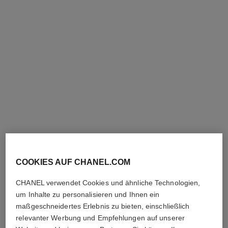
revitalisierendes duo
hydra beauty micro sérum
lèvres trio
N°1 de Chanel Serum 30 Ml,
Creme 50 G und
Intensiv Hydratisierend und
Ref. 101177
Kosmetiktasche
Aufpolsternd
252 €
Ref. 101153
180 €
Zum Warenkorb hinzufügen
Zum Warenkorb hinzufügen
exklusivität
exklusivität
COOKIES AUF CHANEL.COM
CHANEL verwendet Cookies und ähnliche Technologien,
um Inhalte zu personalisieren und Ihnen ein
maßgeschneidertes Erlebnis zu bieten, einschließlich
relevanter Werbung und Empfehlungen auf unserer