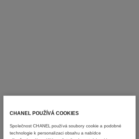
coco
Hydratační Tělový Lotion
Ref. 113850
czk 1,850
Přidat do košíku
CHANEL POUŽÍVÁ COOKIES
Společnost CHANEL používá soubory cookie a podobné
technologie k personalizaci obsahu a nabídce