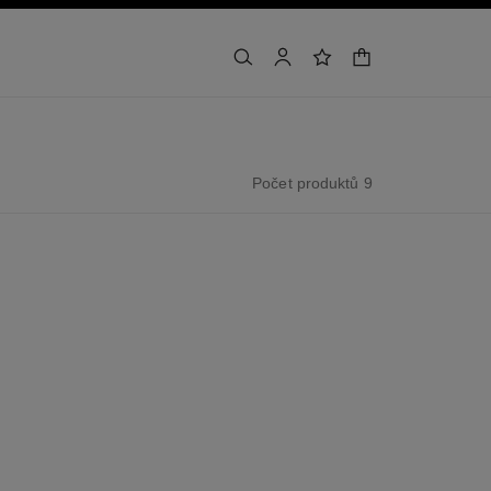
nákupní košík
vyhledat
účet
seznam přání
Počet produktů 9