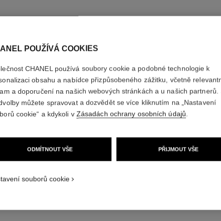
ANEL POUŽÍVÁ COOKIES
lečnost CHANEL používá soubory cookie a podobné technologie k
sonalizaci obsahu a nabídce přizpůsobeného zážitku, včetně relevant
lam a doporučení na našich webových stránkách a u našich partnerů.
dvolby můžete spravovat a dozvědět se více kliknutím na „Nastavení
chance eau fraîche
borů cookie“ a kdykoli v
Zásadách ochrany osobních údajů
.
Tekuté Mýdlo na Ruce a Tělo
Ref. 136860
Ref. 13685
czk 2,350
Přidat do košíku
ODMÍTNOUT VŠE
PŘIJMOUT VŠE
tavení souborů cookie