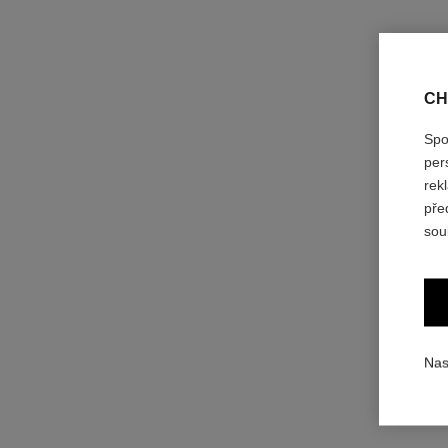
CH
Spo
per
rek
pře
chance eau fraîche
sou
Hydratační Mléko
Ref. 136880
czk 2,500
Přidat do košíku
Nas