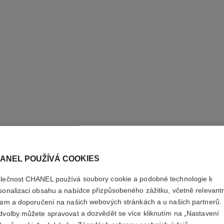
ANEL POUŽÍVÁ COOKIES
lečnost CHANEL používá soubory cookie a podobné technologie k
CHANCE 
sonalizaci obsahu a nabídce přizpůsobeného zážitku, včetně relevant
lam a doporučení na našich webových stránkách a u našich partnerů.
Toaletní Voda s 
dvolby můžete spravovat a dozvědět se více kliknutím na „Nastavení
Více informací