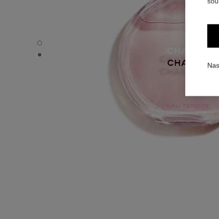
sou
CHANCE EAU TENDRE - Výchozí zobrazení
CHANCE EAU TENDRE - Alternativní zobrazení 1
Nas