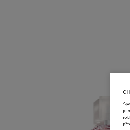
CH
Spo
per
rek
pře