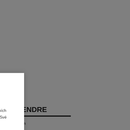
EAU TENDRE
ních
 Své
Rozprašovačem