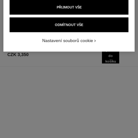
Toaletní Voda s
Opakovaně Plnitelný Flakón
PŘIJMOUT VŠE
Rozprašovačem
Twist and Spray – Eau de
Ref. 124460
Ref. 123800
Toilette
od
czk 2,900
Přidat do košíku
czk 2,400
ODMÍTNOUT VŠE
Přidat do košíku
Nastavení souborů cookie
přidat
CZK 3,350
do
košíku