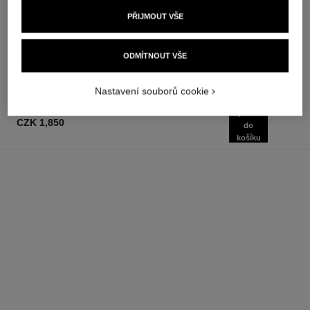
Les Eaux de Chanel – Toaletní
Hydratuje Obnovuje
PŘIJMOUT VŠE
Voda s Rozprašovačem
Rovnováhu Vypíná
Ref. 102420
Ref. 133325
od
od
czk 3,000
czk 2,650
ODMÍTNOUT VŠE
Přidat do košíku
Přidat do košíku
Nastavení souborů cookie
přidat
CZK 1,850
do
košíku