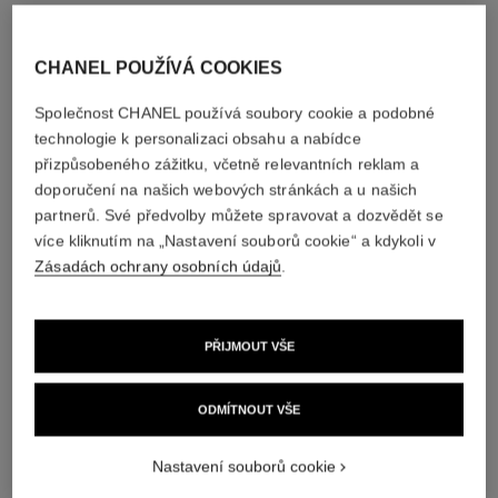
CHANEL POUŽÍVÁ COOKIES
Společnost CHANEL používá soubory cookie a podobné
technologie k personalizaci obsahu a nabídce
přizpůsobeného zážitku, včetně relevantních reklam a
doporučení na našich webových stránkách a u našich
partnerů. Své předvolby můžete spravovat a dozvědět se
více kliknutím na „Nastavení souborů cookie“ a kdykoli v
Zásadách ochrany osobních údajů
.
allure homme sport
allure homme sport
Tuhý Deodorant
Lotion po Holení
Ref. 123700
Ref. 123270
czk 1,200
czk 2,000
PŘIJMOUT VŠE
Přidat do košíku
Přidat do košíku
ODMÍTNOUT VŠE
Nastavení souborů cookie