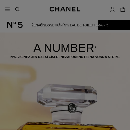
volit vysoký kontrast
nákupn
nabídka – hlavní navigace
- hlavní navigace
vyhledat
účet
ŽENA
ČÍSLO
SETKÁNÍ
N°5 EAU DE TOILETTE
ŘADA N°5
A NUMBER
*
N°5, VÍC NEŽ JEN DALŠÍ ČÍSLO. NEZAPOMENUTELNÁ VONNÁ STOPA.