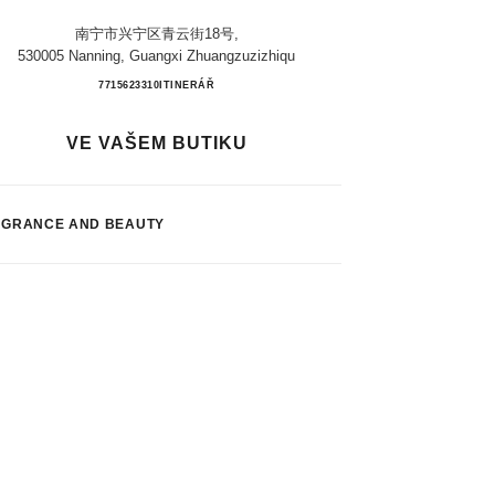
南宁市兴宁区青云街18号,
530005 Nanning, Guangxi Zhuangzuzizhiqu
Nanning Parkson Incity
7715623310
VOLAT
ITINERÁŘ
VE VAŠEM BUTIKU
AGRANCE AND BEAUTY