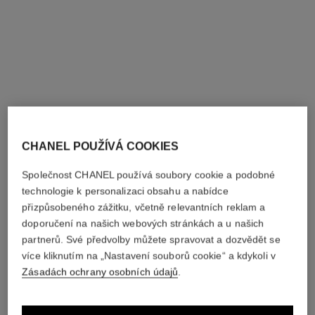
CHANEL POUŽÍVÁ COOKIES
prsten coco crush
prsten coco crush
Společnost CHANEL používá soubory cookie a podobné
Prošívaný motiv, mini verze,
Prošívaný motiv, malá verze,
18karátové bílé zlato
18karátové BÉŽOVÉ ZLATO,
technologie k personalizaci obsahu a nabídce
Ref. J11793
Ref. J12871
diamanty
Cena na vyžádání
Cena na vyžádání
přizpůsobeného zážitku, včetně relevantních reklam a
doporučení na našich webových stránkách a u našich
Zobrazit podrobnosti
Zobrazit podrobnosti
partnerů. Své předvolby můžete spravovat a dozvědět se
více kliknutím na „Nastavení souborů cookie“ a kdykoli v
Zásadách ochrany osobních údajů
.