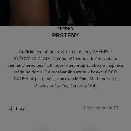
ŠPERKY
PRSTENY
Grafické, jemné nebo výrazné, prsteny CHANEL z
BÉŽOVÉHO ZLATA, žlutého, růžového a bílého zlata, s
diamanty nebo bez nich, nově interpretují symboly a inspirace
módního domu. Od prošívaného vzoru v kolekci COCO
CRUSH až po kamélii, ikonickou květinu Mademoiselle,
všechny zdůrazňují ženský půvab.
Počet produktů 73
filtry