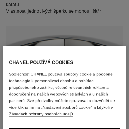
karátu
Vlastnosti jednotlivých šperků se mohou lišit**
CHANEL POUŽÍVÁ COOKIES
Společnost CHANEL používá soubory cookie a podobné
technologie k personalizaci obsahu a nabídce
materiál
přizpůsobeného zážitku, včetně relevantních reklam a
18karátové bílé zlato
doporučení na našich webových stránkách a u našich
partnerů. Své předvolby můžete spravovat a dozvědět se
více kliknutím na „Nastavení souborů cookie“ a kdykoli v
OBJEVTE TAKÉ
Zásadách ochrany osobních údajů
.