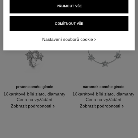
PŘIJMOUT VŠE
ODMÍTNOUT VŠE
Nastavení souborů cookie
prsten comète géode
náramek comète géode
18karátové bílé zlato, diamanty
18karátové bílé zlato, diamanty
Ref. J0387
Cena na vyžádání
Ref. J2788
Cena na vyžádání
Zobrazit podrobnosti
Zobrazit podrobnosti