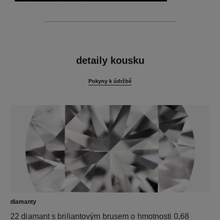
funkce
detaily kousku
Pokyny k údržbě
diamanty
22 diamant s briliantovým brusem o hmotnosti 0,68