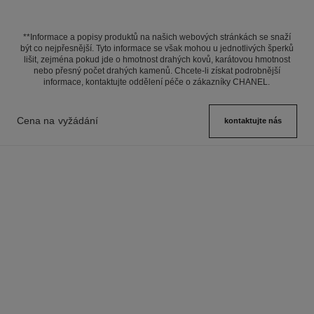
**Informace a popisy produktů na našich webových stránkách se snaží
být co nejpřesnější. Tyto informace se však mohou u jednotlivých šperků
lišit, zejména pokud jde o hmotnost drahých kovů, karátovou hmotnost
nebo přesný počet drahých kamenů. Chcete-li získat podrobnější
informace, kontaktujte oddělení péče o zákazníky CHANEL.
Cena na vyžádání
kontaktujte nás