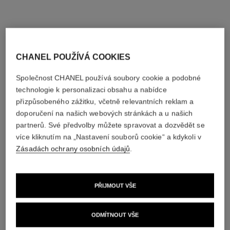
CHANEL POUŽÍVÁ COOKIES
náhrdelník extrait de camélia
náhrdelník coco crush
18karátové růžové zlato,
Prošívaný motiv, malá verze,
Společnost CHANEL používá soubory cookie a podobné
diamant
18karátové BÉŽOVÉ ZLATO,
technologie k personalizaci obsahu a nabídce
Ref. J11660
Ref. J13708
diamanty
Cena na vyžádání
Cena na vyžádání
přizpůsobeného zážitku, včetně relevantních reklam a
Zobrazit podrobnosti
Zobrazit podrobnosti
doporučení na našich webových stránkách a u našich
partnerů. Své předvolby můžete spravovat a dozvědět se
více kliknutím na „Nastavení souborů cookie“ a kdykoli v
Zásadách ochrany osobních údajů
.
PŘIJMOUT VŠE
ODMÍTNOUT VŠE