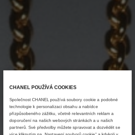
CHANEL POUŽÍVÁ COOKIES
Společnost CHANEL používá soubory cookie a podobné
technologie k personalizaci obsahu a nabídce
přizpůsobeného zážitku, včetně relevantních reklam a
doporučení na našich webových stránkách a u našich
partnerů. Své předvolby můžete spravovat a dozvědět se
více kliknutím na „Nastavení souborů cookie“ a kdykoli v