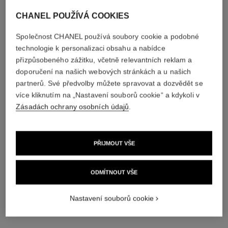
CHANEL POUŽÍVÁ COOKIES
Společnost CHANEL používá soubory cookie a podobné
technologie k personalizaci obsahu a nabídce
přizpůsobeného zážitku, včetně relevantních reklam a
doporučení na našich webových stránkách a u našich
partnerů. Své předvolby můžete spravovat a dozvědět se
více kliknutím na „Nastavení souborů cookie“ a kdykoli v
Zásadách ochrany osobních údajů
.
PŘIJMOUT VŠE
ODMÍTNOUT VŠE
Nastavení souborů cookie
prsten bouton de camélia
náhrdelník bouton de camélia
18karátové bílé zlato,
18karátové bílé zlato,
diamanty
diamanty