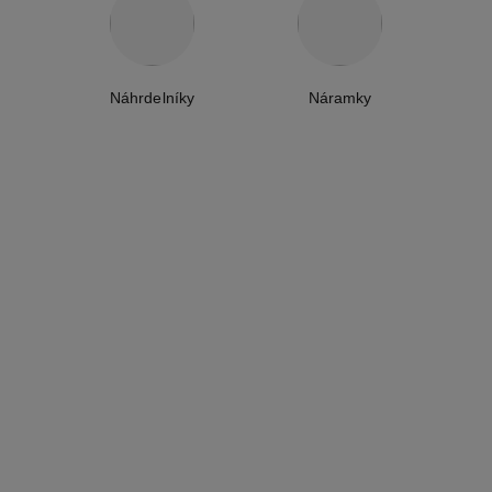
Náhrdelníky
Náramky
náhrdelník extrait de camélia
náramek extrait de camélia
18karátové růžové zlato,
18karátové růžové zlato,
diamant
diamant