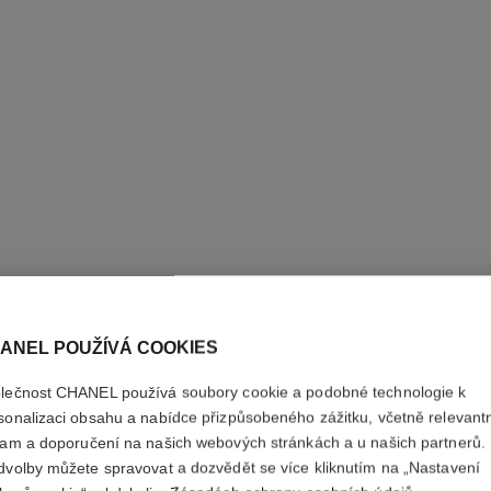
ANEL POUŽÍVÁ COOKIES
lečnost CHANEL používá soubory cookie a podobné technologie k
LA SOLU
sonalizaci obsahu a nabídce přizpůsobeného zážitku, včetně relevant
lam a doporučení na našich webových stránkách a u našich partnerů.
dvolby můžete spravovat a dozvědět se více kliknutím na „Nastavení
Krém na Citlivou P