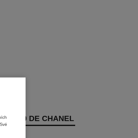
TION 10 DE CHANEL
ních
 Své
leť