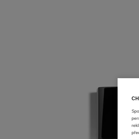
CH
Spo
per
rek
pře