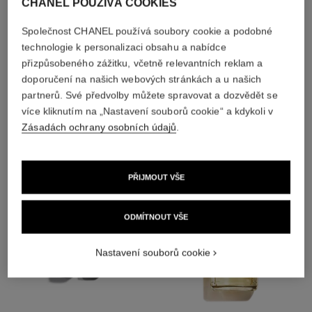
CHANEL POUŽÍVÁ COOKIES
Společnost CHANEL používá soubory cookie a podobné
4
/
4
technologie k personalizaci obsahu a nabídce
přizpůsobeného zážitku, včetně relevantních reklam a
doporučení na našich webových stránkách a u našich
DOKONALÁ SHODA
partnerů. Své předvolby můžete spravovat a dozvědět se
více kliknutím na „Nastavení souborů cookie“ a kdykoli v
Zásadách ochrany osobních údajů
.
PŘIJMOUT VŠE
ODMÍTNOUT VŠE
Nastavení souborů cookie