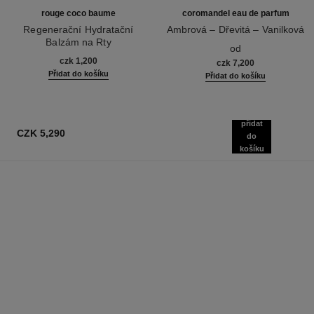
rouge coco baume
coromandel eau de parfum
Regenerační Hydratační
Ambrová – Dřevitá – Vanilková
Balzám na Rty
Ref. 122290
od
Ref. 171900
czk 1,200
czk 7,200
Přidat do košíku
Přidat do košíku
přidat
CZK 5,290
do
košíku