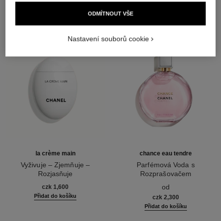
ODMÍTNOUT VŠE
Nastavení souborů cookie
la crème main
chance eau tendre
Vyživuje – Zjemňuje –
Parfémová Voda s
Rozjasňuje
Rozprašovačem
Ref. 133850
Ref. 126260
od
czk 1,600
Přidat do košíku
czk 2,300
Přidat do košíku