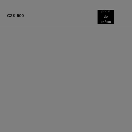
přidat
CZK 900
do
košíku