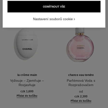
ODMÍTNOUT VŠE
Nastavení souborů cookie
la crème main
chance eau tendre
Vyživuje – Zjemňuje –
Parfémová Voda s
Rozjasňuje
Rozprašovačem
Ref. 133850
Ref. 126260
od
czk 1,600
Přidat do košíku
czk 2,300
Přidat do košíku