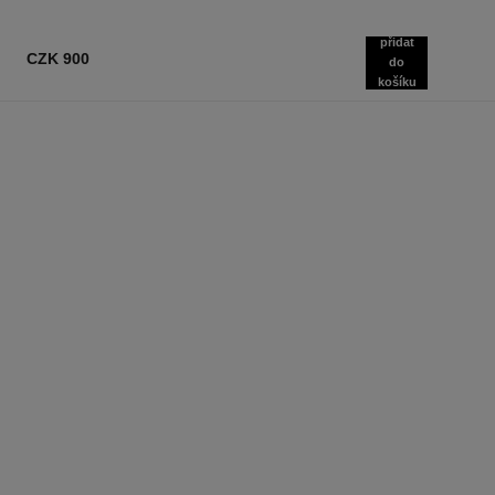
přidat
CZK 900
do
košíku