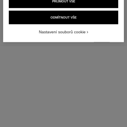
PŘIJMOUT VŠE
Zdravý Vzhled.
czk 1,200
czk 1,750
Přidat do košíku
Přidat do košíku
ODMÍTNOUT VŠE
přidat
Nastavení souborů cookie
CZK 1,200
do
košíku