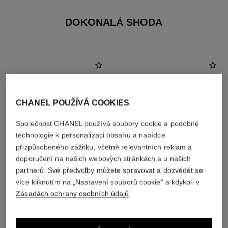
DOKONALÁ SHODA
CHANEL POUŽÍVÁ COOKIES
Společnost CHANEL používá soubory cookie a podobné
technologie k personalizaci obsahu a nabídce
přizpůsobeného zážitku, včetně relevantních reklam a
doporučení na našich webových stránkách a u našich
partnerů. Své předvolby můžete spravovat a dozvědět se
více kliknutím na „Nastavení souborů cookie“ a kdykoli v
baume essentiel
les beiges water-fresh tint
Zásadách ochrany osobních údajů
.
Víceúčelová Rozjasňující
Vodově Svěží Rozjasňující Gel
Tyčinka
s Mikro Kapičkami Pigmentů.
Ref. 169050
Ref. 158810
Nahý Efekt. Přirozený a Zářivý
8 dostupné odstíny
8 dostupné odstíny