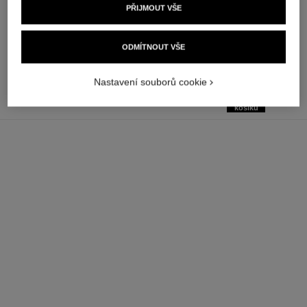
Ref. 185872
PŘIJMOUT VŠE
14 dostupné odstíny
czk 1,600
czk 1,550
Přidat do košíku
Přidat do košíku
ODMÍTNOUT VŠE
Nastavení souborů cookie
přidat
CZK 1,520
do
košíku