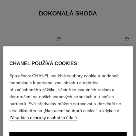
DOKONALÁ SHODA
CHANEL POUŽÍVÁ COOKIES
Společnost CHANEL používá soubory cookie a podobné
technologie k personalizaci obsahu a nabídce
přizpůsobeného zážitku, včetně relevantních reklam a
doporučení na našich webových stránkách a u našich
partnerů. Své předvolby můžete spravovat a dozvědět se
více kliknutím na „Nastavení souborů cookie“ a kdykoli v
poudre universelle libre
les beiges healthy glow sheer
Zásadách ochrany osobních údajů
.
powder
Sypký Pudr s Přirozeným
Finišem
Lehký, Nepostřehnutelný Pudr
Ref. 132212
s Přizpůsobitelným Krytím
10 dostupné odstíny