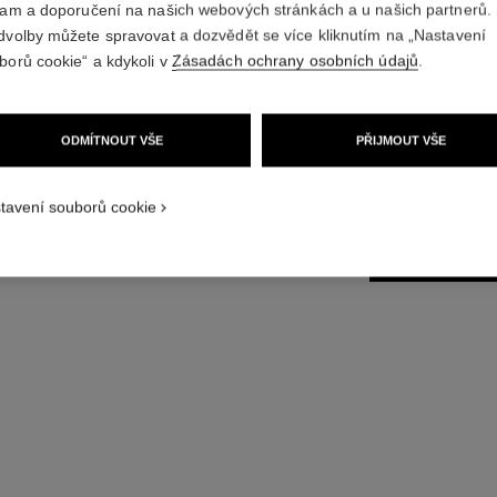
FOUNDAT
lam a doporučení na našich webových stránkách a u našich partnerů.
BRUSH
dvolby můžete spravovat a dozvědět se více kliknutím na „Nastavení
borů cookie“ a kdykoli v
Zásadách ochrany osobních údajů
.
Štětec s Houbičk
Více informací
ODMÍTNOUT VŠE
PŘIJMOUT VŠE
Ref. 138830
CZK 710
tavení souborů cookie