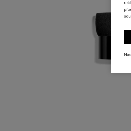
rek
pře
sou
Nas