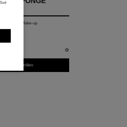
ION SPONGE
 Své
ou na Tekutý Make-up
PŘIDAT DO KOŠÍKU