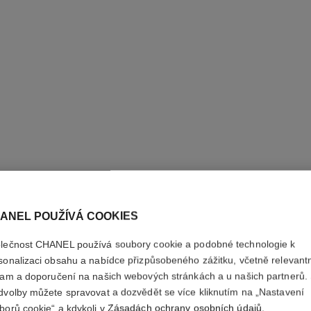
crayon sourcils
Tvarující Tužka na Obočí
Pudrová 
Ref. 183015
Ref. 18245
dostupné odstíny
6 Dostupné
ANEL POUŽÍVÁ COOKIES
czk 850
Přidat do košíku
lečnost CHANEL používá soubory cookie a podobné technologie k
sonalizaci obsahu a nabídce přizpůsobeného zážitku, včetně relevant
lam a doporučení na našich webových stránkách a u našich partnerů.
dvolby můžete spravovat a dozvědět se více kliknutím na „Nastavení
borů cookie“ a kdykoli v
Zásadách ochrany osobních údajů
.