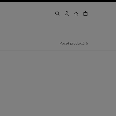
nákupní košík
vyhledat
účet
seznam přání
Počet produktů 5