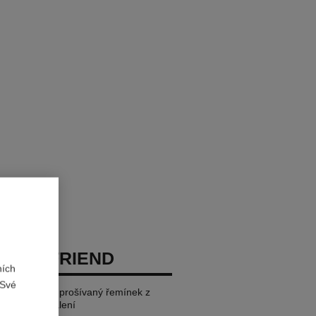
 BOY·FRIEND
ních
 Své
OVÉ ZLATO, prošívaný řemínek z
 řemínek v balení