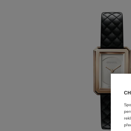
CH
Spo
per
rek
pře