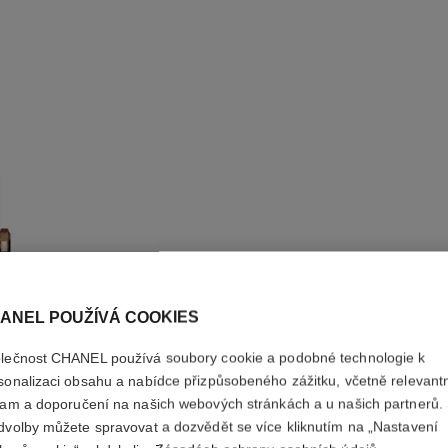
ANEL POUŽÍVÁ COOKIES
lečnost CHANEL používá soubory cookie a podobné technologie k
HODINKY
sonalizaci obsahu a nabídce přizpůsobeného zážitku, včetně relevant
lam a doporučení na našich webových stránkách a u našich partnerů.
Menší verze, BÉŽ
dvolby můžete spravovat a dozvědět se více kliknutím na „Nastavení
telecí kůže, druhý