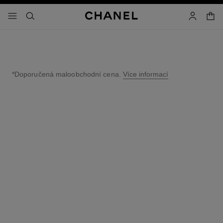
volit vysoký kontrast
nákupn
nabídka – hlavní navigace
- hlavní navigace
vyhledat
účet
*Doporučená maloobchodní cena.
Více informací
↩