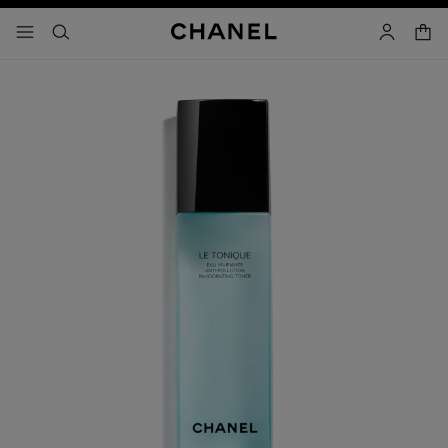
activar contraste alto
- navegación principal
buscar
cuenta
cest