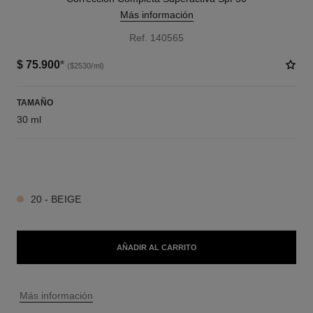
Más información
Ref. 140565
$ 75.900
*
($2530/ml)
TAMAÑO
30 ml
4 TONOS DISPONIBLES
20 - BEIGE
AÑADIR AL CARRITO
↩
Más información