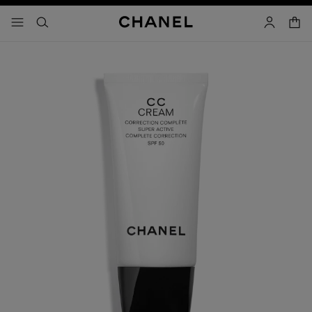
activar contraste alto
- navegación principal
buscar
cuenta
cest