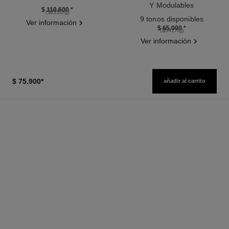
Ref. 141070
Y Modulables
$ 110.600
*
($2212/g)
Ref. 185872
9 tonos disponibles
Ver información
$ 65.000
*
($5417/g)
Ver información
$ 75.900
*
añadir al carrito