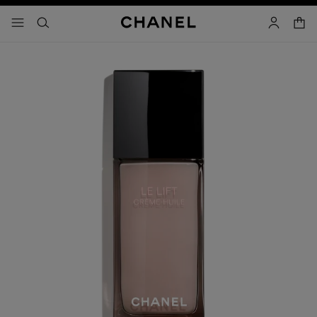
activar contraste alto
- navegación principal
buscar
cuenta
cest