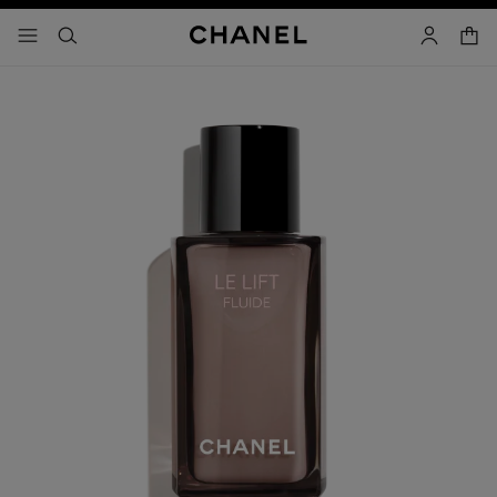
activar contraste alto
- navegación principal
buscar
cuenta
cest