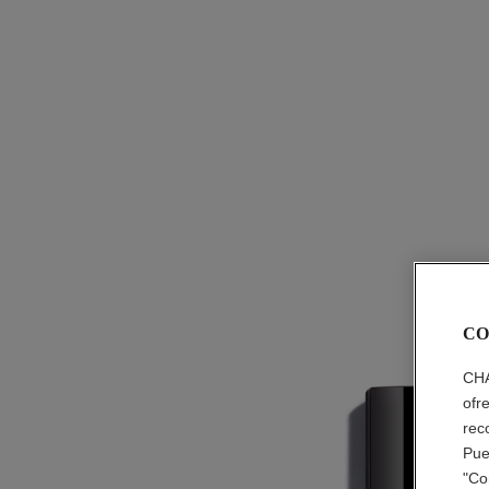
CO
CHA
ofr
rec
Pue
"Co