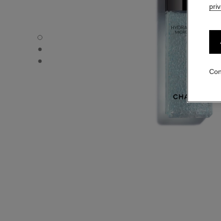
pri
HYDRA BEAUTY MICRO SÉRUM - Vista por defecto
HYDRA BEAUTY MICRO SÉRUM - Vista alternativa 1
HYDRA BEAUTY MICRO SÉRUM - Vista de la textura bási
Con