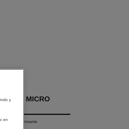
EAUTY MICRO
nido y
ic en
librante Reafirmante