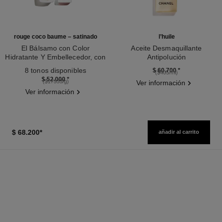
rouge coco baume – satinado
l’huile
El Bálsamo con Color
Aceite Desmaquillante
Hidratante Y Embellecedor, con
Antipolución
Ref. 171918
una Intensidad a Medida
Ref. 141370
8 tonos disponibles
$ 60.700
*
($405/ml)
$ 52.000
*
($17333/g)
Ver información
Ver información
$ 68.200
*
añadir al carrito