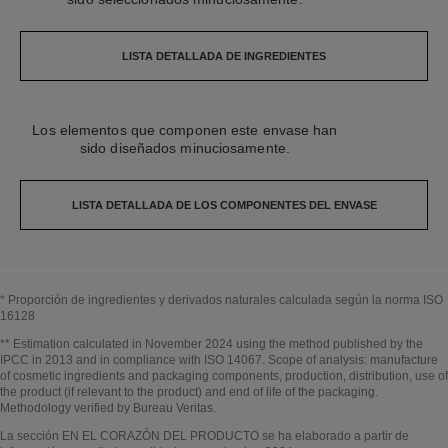
LISTA DETALLADA DE INGREDIENTES
Los elementos que componen este envase han
sido diseñados minuciosamente.
LISTA DETALLADA DE LOS COMPONENTES DEL ENVASE
* Proporción de ingredientes y derivados naturales calculada según la norma ISO
16128
Volver al título↩
** Estimation calculated in November 2024 using the method published by the
IPCC in 2013 and in compliance with ISO 14067. Scope of analysis: manufacture
of cosmetic ingredients and packaging components, production, distribution, use of
the product (if relevant to the product) and end of life of the packaging.
Methodology verified by Bureau Veritas.
Volver al título↩
La sección EN EL CORAZÓN DEL PRODUCTO se ha elaborado a partir de