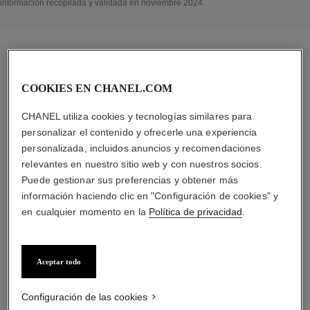
información recopilada y validada en noviembre 2024.
la rutina específica
COOKIES EN CHANEL.COM
CHANEL utiliza cookies y tecnologías similares para
personalizar el contenido y ofrecerle una experiencia
personalizada, incluidos anuncios y recomendaciones
01
relevantes en nuestro sitio web y con nuestros socios.
Puede gestionar sus preferencias y obtener más
información haciendo clic en "Configuración de cookies" y
en cualquier momento en la
Política de privacidad
.
LIMPIAR
Aceptar todo
Con tratamientos
limpiadores,
Configuración de las cookies
exfoliantes y tónicos