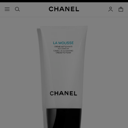
activar contraste alto
- navegación principal
buscar
cuenta
cest