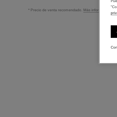
Pue
"Co
* Precio de venta recomendado.
Más información
pri
↩
Con