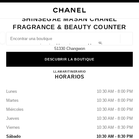
ACTIVAR CONTRASTE ALTO
CERRAR TARJETA DE BOUTIQUE SHINSEGAE MASAN CHANEL FRAGRAN
navegación principal
Buscar
Mi
navegación principal
SHINSEGAE MASAN CHANEL
FRAGRANCE & BEAUTY COUNTER
BUSCAR UNA BOUTIQUE
Geoloc
1f, 251, Happo-Ro, Masanhappo-Gu,
las sugerencias se muestran debajo de esta barra de búsqueda
0 Sugerencias disponibles
51330 Changwon
DESCUBRIR LA BOUTIQUE
MODA
GAFAS
RELOJERÍA Y JOYERÍA
PERFUMES
resultado de los filtros por:
filtros
Shinsegae Masan CHANEL Frag
LLAMAR
+82 55 240 1283
ITINERARIO
HORARIOS
Lunes
10:30 AM - 8:00 PM
Martes
10:30 AM - 8:00 PM
Miércoles
10:30 AM - 8:00 PM
Jueves
10:30 AM - 8:00 PM
Viernes
10:30 AM - 8:30 PM
Sábado
10:30 AM - 8:30 PM