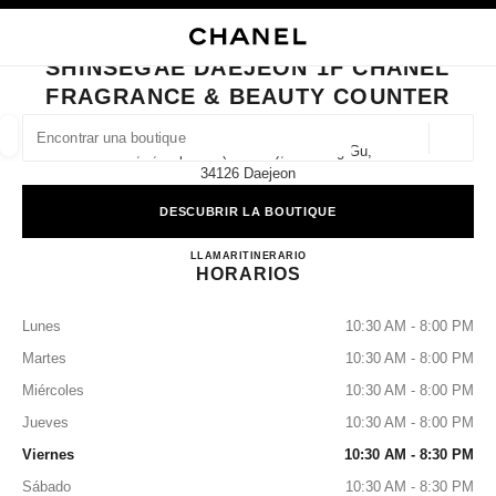
ACTIVAR CONTRASTE ALTO
CERRAR TARJETA DE BOUTIQUE SHINSEGAE DAEJEON 1F CHANEL FRA
navegación principal
Buscar
Mi
navegación principal
SHINSEGAE DAEJEON 1F CHANEL
FRAGRANCE & BEAUTY COUNTER
BUSCAR UNA BOUTIQUE
Geoloc
1f, 1, Expo-Ro (tower 3), Yuseong-Gu,
las sugerencias se muestran debajo de esta barra de búsqueda
0 Sugerencias disponibles
34126 Daejeon
DESCUBRIR LA BOUTIQUE
MODA
GAFAS
RELOJERÍA Y JOYERÍA
PERFUMES
resultado de los filtros por:
filtros
Shinsegae Daejeon 1F CHANEL
LLAMAR
+82 42 607 8156
ITINERARIO
HORARIOS
Lunes
10:30 AM - 8:00 PM
Martes
10:30 AM - 8:00 PM
Miércoles
10:30 AM - 8:00 PM
Jueves
10:30 AM - 8:00 PM
Viernes
10:30 AM - 8:30 PM
Sábado
10:30 AM - 8:30 PM