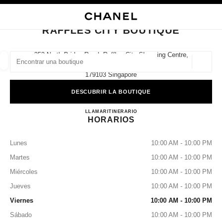
ACTIVAR CONTRASTE ALTO
CERRAR TARJETA DE BOUTIQUE RAFFLES CITY BOUTIQUE
navegación principal
Buscar
Mi
navegación principal
RAFFLES CITY BOUTIQUE
BUSCAR UNA BOUTIQUE
252 North Bridge Road, Raffles City Shopping Centre,
#01-03/04,
Geoloc
las sugerencias se muestran debajo de esta barra de búsqueda
0 Sugerencias disponibles
179103 Singapore
DESCUBRIR LA BOUTIQUE
MODA
GAFAS
RELOJERÍA Y JOYERÍA
PERFUMES
resultado de los filtros por:
filtros
RAFFLES CITY BOUTIQUE
LLAMAR
8003211500
ITINERARIO
HORARIOS
Lunes
10:00 AM - 10:00 PM
Martes
10:00 AM - 10:00 PM
Miércoles
10:00 AM - 10:00 PM
Jueves
10:00 AM - 10:00 PM
Viernes
10:00 AM - 10:00 PM
Sábado
10:00 AM - 10:00 PM