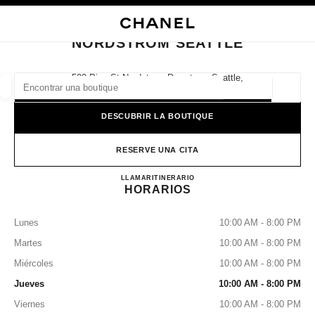
ACTIVAR CONTRASTE ALTO
CERRAR TARJETA DE BOUTIQUE NORDSTROM SEATTLE
navegación principal
Buscar
Mi
navegación principal
NORDSTROM SEATTLE
BUSCAR UNA BOUTIQUE
500 Pine St Nordstrom Downtown Seattle,
98101 Seattle, Wa
Geoloc
las sugerencias se muestran debajo de esta barra de búsqueda
0 Sugerencias disponibles
DESCUBRIR LA BOUTIQUE
MODA
GAFAS
RELOJERÍA Y JOYERÍA
PERFUMES
resultado de los filtros por:
RESERVE UNA CITA
filtros
NORDSTROM SEATTLE
LLAMAR
2066282111
ITINERARIO
HORARIOS
Lunes
10:00 AM - 8:00 PM
Martes
10:00 AM - 8:00 PM
Miércoles
10:00 AM - 8:00 PM
Jueves
10:00 AM - 8:00 PM
Viernes
10:00 AM - 8:00 PM