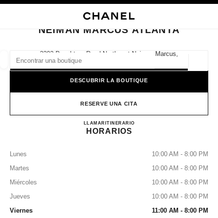
ACTIVAR CONTRASTE ALTO
CERRAR TARJETA DE BOUTIQUE NEIMAN MARCUS ATLANTA
navegación principal
Buscar
Mi
navegación principal
NEIMAN MARCUS ATLANTA
BUSCAR UNA BOUTIQUE
3393 Peachtree Road Northeast Neiman Marcus,
30326 Atlanta, Ga
Geoloc
las sugerencias se muestran debajo de esta barra de búsqueda
0 Sugerencias disponibles
DESCUBRIR LA BOUTIQUE
MODA
GAFAS
RELOJERÍA Y JOYERÍA
PERFUMES
resultado de los filtros por:
RESERVE UNA CITA
filtros
NEIMAN MARCUS ATLAN
LLAMAR
4042668200
ITINERARIO
HORARIOS
Lunes
10:00 AM - 8:00 PM
Martes
10:00 AM - 8:00 PM
Miércoles
10:00 AM - 8:00 PM
Jueves
10:00 AM - 8:00 PM
Viernes
11:00 AM - 8:00 PM