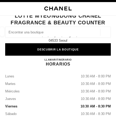
ACTIVAR CONTRASTE ALTO
CERRAR TARJETA DE BOUTIQUE LOTTE MYEONGDONG CHANEL FRAGR
navegación principal
Buscar
Mi
navegación principal
LOTTE MYEONGDONG CHANEL
FRAGRANCE & BEAUTY COUNTER
BUSCAR UNA BOUTIQUE
Geoloc
1f, 30, Eulji-Ro, Jung-Gu,
las sugerencias se muestran debajo de esta barra de búsqueda
0 Sugerencias disponibles
04533 Seoul
DESCUBRIR LA BOUTIQUE
MODA
GAFAS
RELOJERÍA Y JOYERÍA
PERFUMES
resultado de los filtros por:
filtros
Lotte Myeongdong CHANEL Fr
LLAMAR
+82 2 772 3626
ITINERARIO
HORARIOS
Lunes
10:30 AM - 8:00 PM
Martes
10:30 AM - 8:00 PM
Miércoles
10:30 AM - 8:00 PM
Jueves
10:30 AM - 8:00 PM
Viernes
10:30 AM - 8:30 PM
Sábado
10:30 AM - 8:30 PM