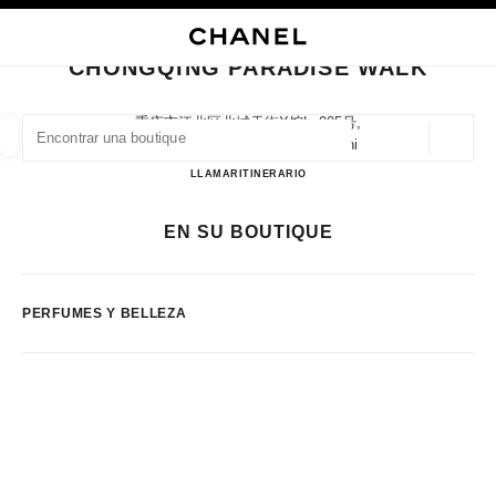
ACTIVAR CONTRASTE ALTO
CERRAR TARJETA DE BOUTIQUE CHONGQING PARADISE WALK
navegación principal
Buscar
Mi
navegación principal
CHONGQING PARADISE WALK
BUSCAR UNA BOUTIQUE
重庆市江北区北城天街x馆lg005号,
400020 Chongqing, Chongqing Shi
Geoloc
las sugerencias se muestran debajo de esta barra de búsqueda
0 Sugerencias disponibles
Chongqing Paradise Walk
LLAMAR
2367077869
ITINERARIO
MODA
GAFAS
RELOJERÍA Y JOYERÍA
PERFUMES
EN SU BOUTIQUE
resultado de los filtros por:
filtros
PERFUMES Y BELLEZA