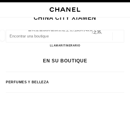
ACTIVAR CONTRASTE ALTO
CERRAR TARJETA DE BOUTIQUE CHINA CITY XIAMEN
navegación principal
Buscar
Mi
navegación principal
CHINA CITY XIAMEN
BUSCAR UNA BOUTIQUE
厦门市思明区思明南路中华城d区173号之35,
330008 Xiamen, Fujian Sheng
Geoloc
las sugerencias se muestran debajo de esta barra de búsqueda
0 Sugerencias disponibles
China City Xiamen
LLAMAR
5922286255
ITINERARIO
MODA
GAFAS
RELOJERÍA Y JOYERÍA
PERFUMES
EN SU BOUTIQUE
resultado de los filtros por:
filtros
PERFUMES Y BELLEZA