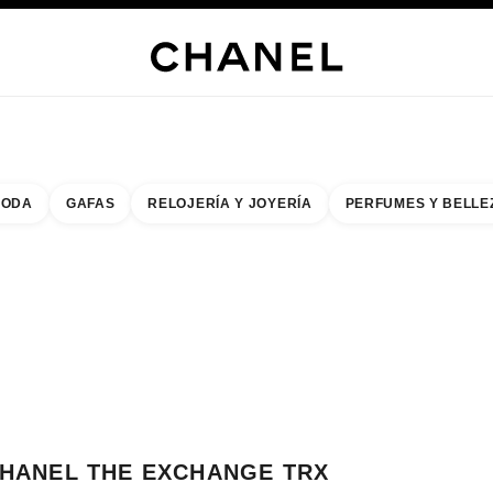
s
 JOYERÍA
JOYERÍA
RELOJERÍA
GAFAS
PERFUMES
MAQUILLAJE
TRATAMIENT
ODA
GAFAS
RELOJERÍA Y JOYERÍA
PERFUMES Y BELLE
do de los filtros por:
buscar la boutique más cercana
R TARJETA DE BOUTIQUE CHANEL THE EXCHANGE TRX
HANEL THE EXCHANGE TRX