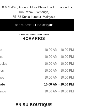
5.0 & G.46.0, Ground Floor Plaza The Exchange Trx,
Tun Razak Exchange,
55188 Kuala Lumpur, Malaysia
DESCUBRIR LA BOUTIQUE
CHANEL THE EXCHANGE TRX
1-800-813-997
LLAMAR
ITINERARIO
HORARIOS
es
10:00 AM - 10:00 PM
tes
10:00 AM - 10:00 PM
coles
10:00 AM - 10:00 PM
ves
10:00 AM - 10:00 PM
nes
10:00 AM - 10:00 PM
ado
10:00 AM - 10:00 PM
ingo
10:00 AM - 10:00 PM
EN SU BOUTIQUE