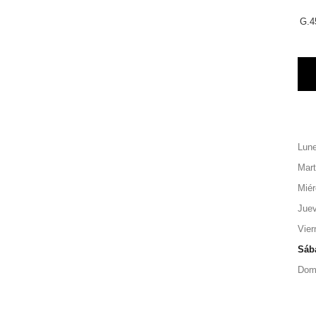
G.4
Lun
Mar
Miér
Jue
Vier
Sáb
Dom