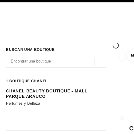
PRINCIPAL
ACTIVAR CONTRASTE ALTO
Únicamente en boutique
Sociedad corporativa
ALTA COSTURA
MODA
ALTA
BUSCAR UNA BOUTIQUE
M
resulta
filtros
Geolocalización - 
las sugerencias se muestran debajo de esta barra de búsqueda
0 Sugerencias disponibles
1
BOUTIQUE CHANEL
CHANEL BEAUTY BOUTIQUE - MALL
Ir a los filtros
PARQUE ARAUCO
Perfumes y Belleza
CERRA
C