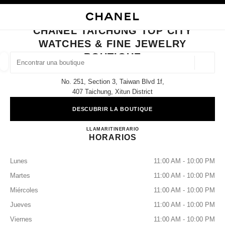
ACTIVAR CONTRASTE ALTO
CERRAR TARJETA DE BOUTIQUE CHANEL TAICHUNG TOP CITY WATCHES
navegación principal
Buscar
Mi
navegación principal
CHANEL TAICHUNG TOP CITY
WATCHES & FINE JEWELRY
BUSCAR UNA BOUTIQUE
BOUTIQUE
Geoloc
las sugerencias se muestran debajo de esta barra de búsqueda
0 Sugerencias disponibles
No. 251, Section 3, Taiwan Blvd 1f,
407 Taichung, Xitun District
MODA
GAFAS
RELOJERÍA Y JOYERÍA
PERFUMES
resultado de los filtros por:
filtros
DESCUBRIR LA BOUTIQUE
CHANEL Taichung Top City Wa
LLAMAR
0080-149-1677
ITINERARIO
HORARIOS
Lunes
11:00 AM - 10:00 PM
Martes
11:00 AM - 10:00 PM
Miércoles
11:00 AM - 10:00 PM
Jueves
11:00 AM - 10:00 PM
Viernes
11:00 AM - 10:00 PM