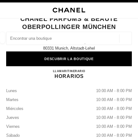
ACTIVAR CONTRASTE ALTO
CERRAR TARJETA DE BOUTIQUE CHANEL PARFUMS & BEAUTÉ OBERPO
navegación principal
Buscar
Mi
navegación principal
CHANEL PARFUMS & BEAUTÉ
OBERPOLLINGER MÜNCHEN
BUSCAR UNA BOUTIQUE
Geoloc
Neuhauser Str. 18,
las sugerencias se muestran debajo de esta barra de búsqueda
0 Sugerencias disponibles
80331 Munich, Altstadt-Lehel
DESCUBRIR LA BOUTIQUE
MODA
GAFAS
RELOJERÍA Y JOYERÍA
PERFUMES
resultado de los filtros por:
filtros
CHANEL PARFUMS & BE
LLAMAR
8923886443
ITINERARIO
HORARIOS
Lunes
10:00 AM - 8:00 PM
Martes
10:00 AM - 8:00 PM
Miércoles
10:00 AM - 8:00 PM
Jueves
10:00 AM - 8:00 PM
Viernes
10:00 AM - 8:00 PM
Sábado
10:00 AM - 8:00 PM