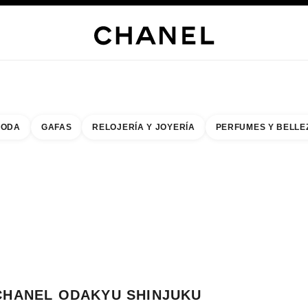
s
 JOYERÍA
JOYERÍA
RELOJERÍA
GAFAS
PERFUMES
MAQUILLAJE
TRATAMIENT
ODA
GAFAS
RELOJERÍA Y JOYERÍA
PERFUMES Y BELLE
do de los filtros por:
buscar la boutique más cercana
R TARJETA DE BOUTIQUE CHANEL ODAKYU SHINJUKU
CHANEL ODAKYU SHINJUKU