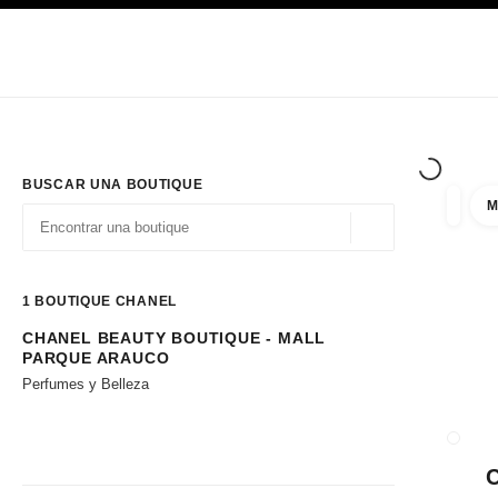
PRINCIPAL
ACTIVAR CONTRASTE ALTO
Únicamente en boutique
Sociedad corporativa
ALTA COSTURA
MODA
ALTA
BUSCAR UNA BOUTIQUE
M
resulta
filtros
Geolocalización - 
las sugerencias se muestran debajo de esta barra de búsqueda
0 Sugerencias disponibles
1
BOUTIQUE CHANEL
CHANEL BEAUTY BOUTIQUE - MALL
Ir a los filtros
PARQUE ARAUCO
Perfumes y Belleza
CERRA