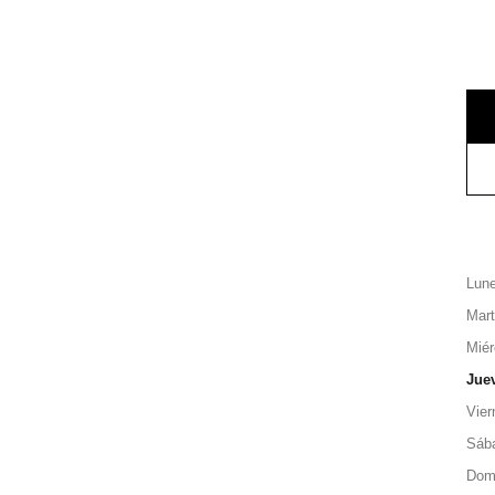
Lun
Mar
Miér
Jue
Vier
Sáb
Dom