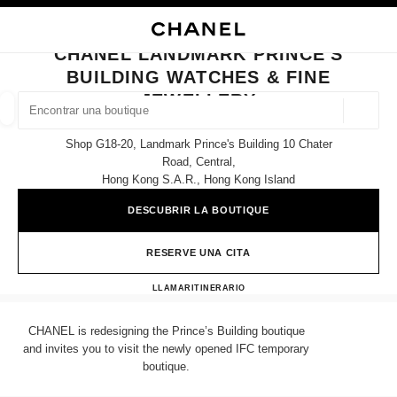
ACTIVAR CONTRASTE ALTO
CERRAR TARJETA DE BOUTIQUE CHANEL LANDMARK PRINCE'S BUILDIN
navegación principal
Buscar
Mi
navegación principal
CHANEL LANDMARK PRINCE'S
BUILDING WATCHES & FINE
BUSCAR UNA BOUTIQUE
JEWELLERY
Geoloc
las sugerencias se muestran debajo de esta barra de búsqueda
0 Sugerencias disponibles
Shop G18-20, Landmark Prince's Building 10 Chater
Road, Central,
Hong Kong S.a.r., Hong Kong Island
MODA
GAFAS
RELOJERÍA Y JOYERÍA
PERFUMES
resultado de los filtros por:
filtros
DESCUBRIR LA BOUTIQUE
RESERVE UNA CITA
CHANEL LANDMARK PRINC
LLAMAR
36225288
ITINERARIO
CHANEL is redesigning the Prince’s Building boutique
and invites you to visit the newly opened IFC temporary
boutique.