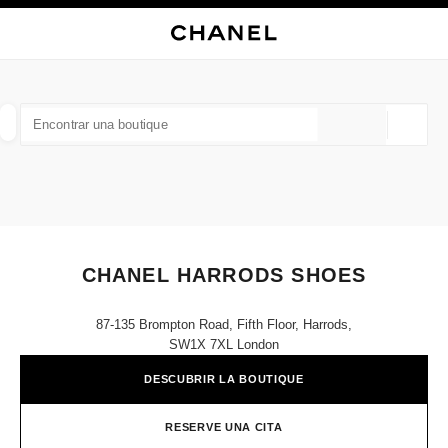
ACTIVAR CONTRASTE ALTO
CERRAR TARJETA DE BOUTIQUE CHANEL HARRODS SHOES
navegación principal
Buscar
Mi
navegación principal
BUSCAR UNA BOUTIQUE
Geoloc
las sugerencias se muestran debajo de esta barra de búsqueda
0 Sugerencias disponibles
MODA
GAFAS
RELOJERÍA Y JOYERÍA
PERFUMES
resultado de los filtros por:
filtros
CHANEL HARRODS SHOES
87-135 Brompton Road, Fifth Floor, Harrods,
SW1X 7XL London
DESCUBRIR LA BOUTIQUE
RESERVE UNA CITA